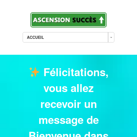
ACCUEIL
Félicitations,
vous allez
recevoir un
message de
Bienvenue dans