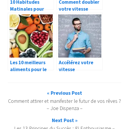
10 Habitudes
Comment doubler
Matinales pour
votre vitesse
Booster votre
d’apprentissage ? -
Cerveau ! -Jim
Jim Kwik-
Kwik-
Les 10 meilleurs
Accélérez votre
aliments pour le
vitesse
cerveau -Jim Kwik-
d’apprentissage –
Jim Kwik –
« Previous Post
Comment attirer et manifester le futur de vos rêves ?
– Joe Dispenza –
Next Post »
Les 13 Principes du Succès : 8) Enthousiasme –