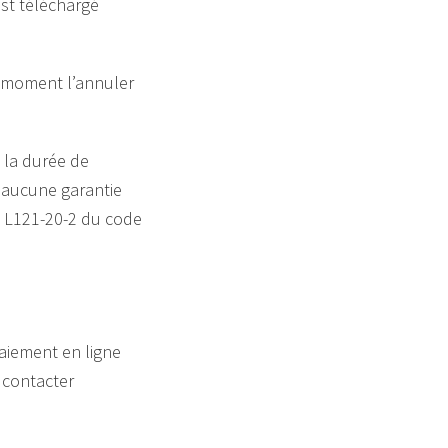
st téléchargé
t moment l’annuler
 la durée de
i aucune garantie
e L121-20-2 du code
aiement en ligne
 contacter