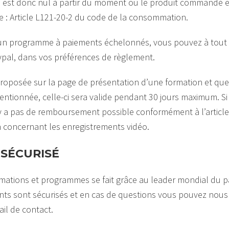
al est donc nul à partir du moment où le produit commandé e
e : Article L121-20-2 du code de la consommation.
à un programme à paiements échelonnés, vous pouvez à tou
ypal, dans vos préférences de règlement.
 proposée sur la page de présentation d’une formation et que
entionnée, celle-ci sera valide pendant 30 jours maximum. S
n’y a pas de remboursement possible conformément à l’articl
concernant les enregistrements vidéo.
SÉCURISÉ
mations et programmes se fait grâce au leader mondial du p
nts sont sécurisés et en cas de questions vous pouvez nous
ail de contact.