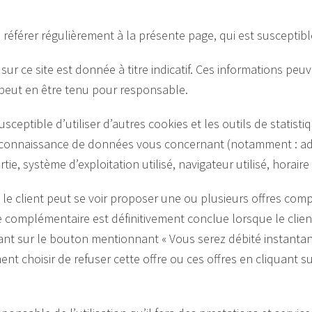
se référer régulièrement à la présente page, qui est susceptibl
sur ce site est donnée à titre indicatif. Ces informations peuv
e peut en être tenu pour responsable.
usceptible d’utiliser d’autres cookies et les outils de statist
connaissance de données vous concernant (notamment : adr
tie, système d’exploitation utilisé, navigateur utilisé, horai
e client peut se voir proposer une ou plusieurs offres com
 complémentaire est définitivement conclue lorsque le client
t sur le bouton mentionnant « Vous serez débité instanta
ment choisir de refuser cette offre ou ces offres en cliquant 