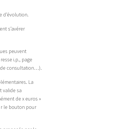
e d’évolution.
ent s’avérer
iques peuvent
esse i.p., page
re de consultation…).
plémentaires. La
 valide sa
nément de x euros »
sur le bouton pour