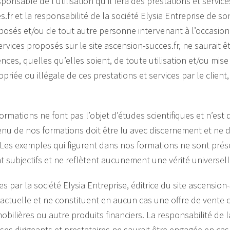
sponsable de l’utilisation qu’il fera des prestations et servic
s.fr et la responsabilité de la société Elysia Entreprise de s
éposés et/ou de tout autre personne intervenant à l’occasio
ervices proposés sur le site ascension-succes.fr, ne saurait 
ces, quelles qu’elles soient, de toute utilisation et/ou mise
opriée ou illégale de ces prestations et services par le clien
rmations ne font pas l’objet d’études scientifiques et n’est
nu de nos formations doit être lu avec discernement et ne d
. Les exemples qui figurent dans nos formations ne sont prés
ont subjectifs et ne reflètent aucunement une vérité universell
s par la société Elysia Entreprise, éditrice du site ascension
ctuelle et ne constituent en aucun cas une offre de vente o
obilières ou autre produits financiers. La responsabilité de l
 ses dirigeants et prestataires ne saurait être engagée en cas