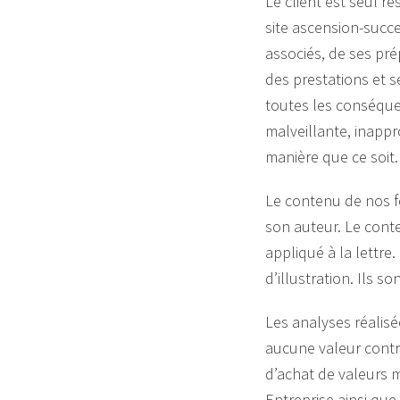
Le client est seul re
site ascension-succe
associés, de ses pr
des prestations et s
toutes les conséquen
malveillante, inappr
manière que ce soit.
Le contenu de nos fo
son auteur. Le conte
appliqué à la lettre
d’illustration. Ils s
Les analyses réalisée
aucune valeur contra
d’achat de valeurs m
Entreprise ainsi que