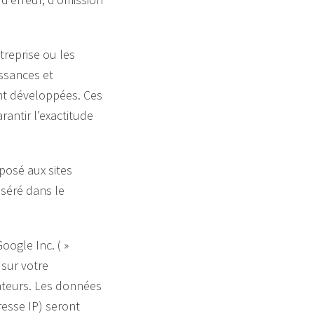
treprise ou les
issances et
ont développées. Ces
rantir l’exactitude
mposé aux sites
nséré dans le
Google Inc. ( »
 sur votre
isateurs. Les données
resse IP) seront