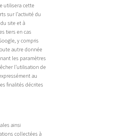
 utilisera cette
s sur l’activité du
 du site et à
s tiers en cas
Google, y compris
 toute autre donnée
nnant les paramètres
cher l’utilisation de
z expressément au
 finalités décrites
les ainsi
ations collectées à