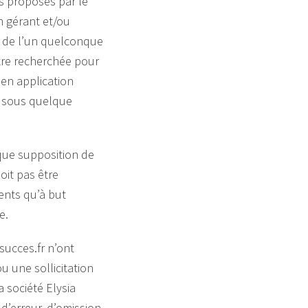
es proposés par le
on gérant et/ou
n de l’un quelconque
être recherchée pour
 en application
t, sous quelque
 que supposition de
oit pas être
ents qu’à but
e.
-succes.fr n’ont
u une sollicitation
a société Elysia
 d’erreur, d’omission