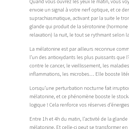
Quand vous ouvrez les yeux le matin, vous voye
envoie un signal à votre nerf optique, et ce de
suprachiasmatique, activant par la suite le tr
glande qui produit de la sérotonine (hormone de
relaxation) la nuit, le tout se rythmant selon l
La mélatonine est par ailleurs reconnue comm
l’un des antioxydants les plus puissants que l
contre le cancer, le vieillissement, les maladie
inflammations, les microbes… Elle booste lit
Lorsqu’une perturbation nocturne fait irruption,
mélatonine, et ce phénomène booste le stockag
logique ! Cela renforce vos réserves d’énergies, 
Entre 1h et 4h du matin, l’activité de la gland
mélatonine. Et celle-ci peut se transformer e