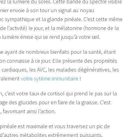
z la lumière du soleil. Cette bande du spectre visible
rnier envoie à son tour un signal au noyau
onc sympathique et la glande pinéale. C’est cette même
 l’activité) le jour, et la mélatonine (hormone de la
a lumière émise qui se rend jusqu’à votre œil.
e ayant de nombreux bienfaits pour la santé, étant
’on connaisse à ce jour. Elle présente des propriétés
s cardiaques, les AVC, les maladies dégénératives, les
éralement
votre sytème immunitaire
!
 c’est votre taux de cortisol qui prend le pas sur la
e des glucides pour en faire de la graisse. C’est
favorisant ainsi l’action.
e pinéale est maximale et vous traversez un pic de
n d’autres métabolites extrêmement puissants.