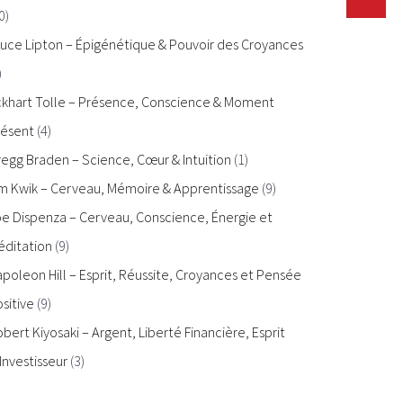
0)
uce Lipton – Épigénétique & Pouvoir des Croyances
)
ckhart Tolle – Présence, Conscience & Moment
résent
(4)
egg Braden – Science, Cœur & Intuition
(1)
im Kwik – Cerveau, Mémoire & Apprentissage
(9)
e Dispenza – Cerveau, Conscience, Énergie et
éditation
(9)
poleon Hill – Esprit, Réussite, Croyances et Pensée
sitive
(9)
bert Kiyosaki – Argent, Liberté Financière, Esprit
Investisseur
(3)