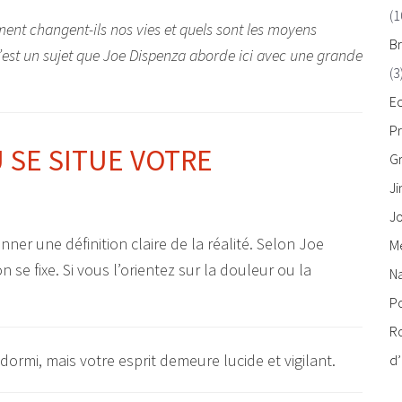
(1
ent changent-ils nos vies et quels sont les moyens
Br
C’est un sujet que Joe Dispenza aborde ici avec une grande
(3
E
P
Ù SE SITUE VOTRE
Gr
J
Jo
ner une définition claire de la réalité. Selon Joe
M
n se fixe. Si vous l’orientez sur la douleur ou la
Na
Po
Ro
d’