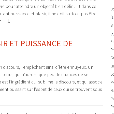
vre pour atteindre un objectif bien défini. Et dans ce
Bo
ant puissance et plaisir, il ne doit surtout pas être
(1
 Hill.
Br
(3
SIR ET PUISSANCE DE
E
P
Gr
J
 discours, l’empêchant ainsi d’être ennuyeux. Un
iteurs, qui n’auront que peu de chances de se
Jo
est l’ingrédient qui sublime le discours, et qui associe
M
ement puissant sur l’esprit de ceux qui se trouvent sous
Na
Po
Ro