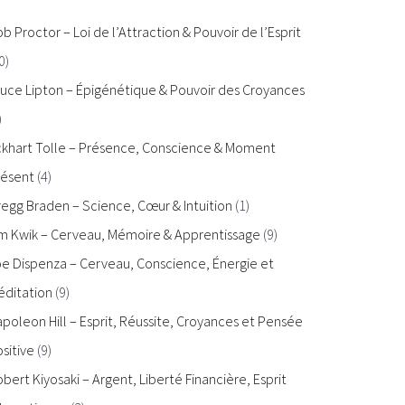
b Proctor – Loi de l’Attraction & Pouvoir de l’Esprit
0)
uce Lipton – Épigénétique & Pouvoir des Croyances
)
ckhart Tolle – Présence, Conscience & Moment
résent
(4)
egg Braden – Science, Cœur & Intuition
(1)
im Kwik – Cerveau, Mémoire & Apprentissage
(9)
e Dispenza – Cerveau, Conscience, Énergie et
éditation
(9)
poleon Hill – Esprit, Réussite, Croyances et Pensée
sitive
(9)
bert Kiyosaki – Argent, Liberté Financière, Esprit