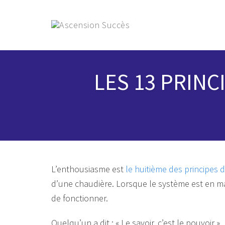
Skip
to
content
LES 13 PRINC
L’enthousiasme est
le huitième des principes 
d’une chaudière. Lorsque le système est en ma
de fonctionner.
Quelqu’un a dit : « Le savoir, c’est le pouvoir ».