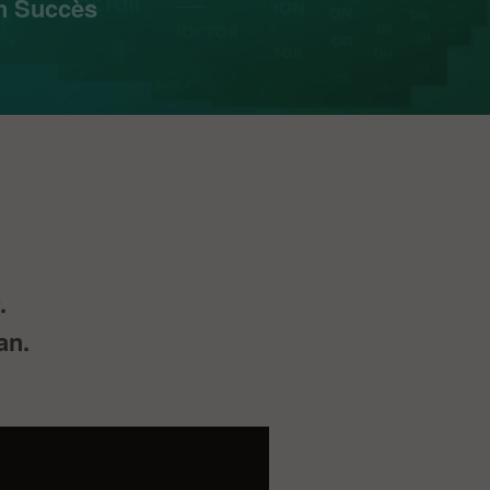
on Succès
.
an.