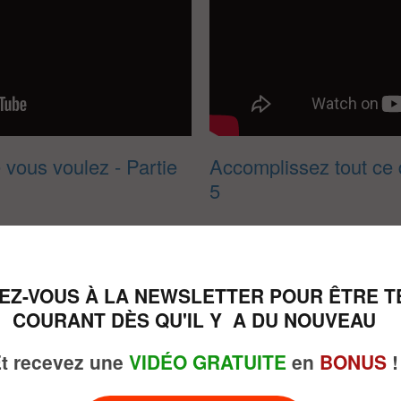
 vous voulez - Partie
Accomplissez tout ce 
5
VEZ-VOUS À LA NEWSLETTER POUR ÊTRE T
COURANT DÈS QU'IL Y A DU NOUVEAU
t recevez une
VIDÉO GRATUITE
en
BONUS
!