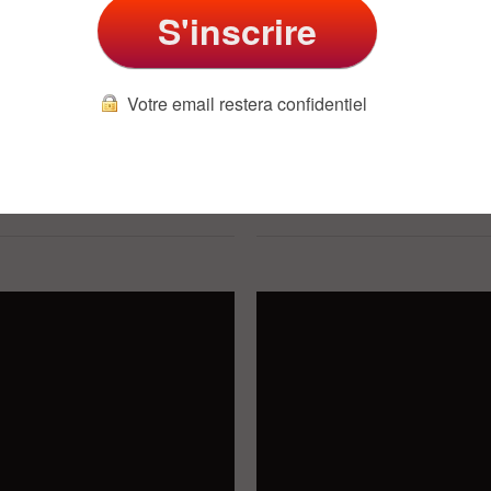
S'inscrire
Votre email restera confidentiel
de Entier
Adoptez une Attitude 