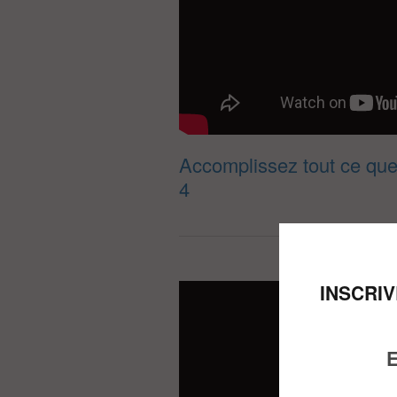
Accomplissez tout ce que
4
INSCRI
E