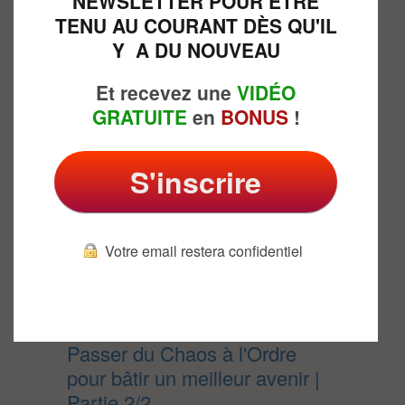
NEWSLETTER POUR ÊTRE
Passer du Chaos à l'Ordre
TENU AU COURANT DÈS QU'IL
pour bâtir un meilleur avenir |
Y A DU NOUVEAU
Partie 1/2
Et recevez une
VIDÉO
GRATUITE
en
BONUS
!
S'inscrire
Votre email restera confidentiel
Passer du Chaos à l'Ordre
pour bâtir un meilleur avenir |
Partie 2/2