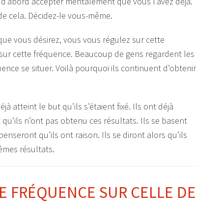
 d’abord accepter mentalement que vous l’avez déjà.
 de cela. Décidez-le vous-même.
ue vous désirez, vous vous régulez sur cette
ter sur cette fréquence. Beaucoup de gens regardent les
quence se situer. Voilà pourquoi ils continuent d’obtenir
jà atteint le but qu’ils s’étaient fixé. Ils ont déjà
t qu’ils n’ont pas obtenu ces résultats. Ils se basent
 penseront qu’ils ont raison. Ils se diront alors qu’ils
êmes résultats.
E FRÉQUENCE SUR CELLE DE