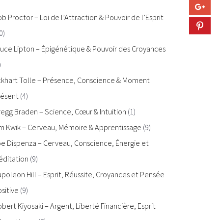
b Proctor – Loi de l’Attraction & Pouvoir de l’Esprit
0)
uce Lipton – Épigénétique & Pouvoir des Croyances
)
ckhart Tolle – Présence, Conscience & Moment
résent
(4)
egg Braden – Science, Cœur & Intuition
(1)
im Kwik – Cerveau, Mémoire & Apprentissage
(9)
e Dispenza – Cerveau, Conscience, Énergie et
éditation
(9)
poleon Hill – Esprit, Réussite, Croyances et Pensée
sitive
(9)
bert Kiyosaki – Argent, Liberté Financière, Esprit