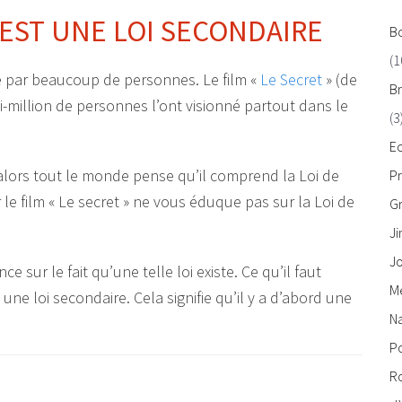
 EST UNE LOI SECONDAIRE
Bo
(1
se par beaucoup de personnes. Le film «
Le Secret
» (de
Br
million de personnes l’ont visionné partout dans le
(3
E
n, alors tout le monde pense qu’il comprend la Loi de
P
r le film « Le secret » ne vous éduque pas sur la Loi de
Gr
J
Jo
nce sur le fait qu’une telle loi existe. Ce qu’il faut
M
 une loi secondaire. Cela signifie qu’il y a d’abord une
Na
Po
Ro